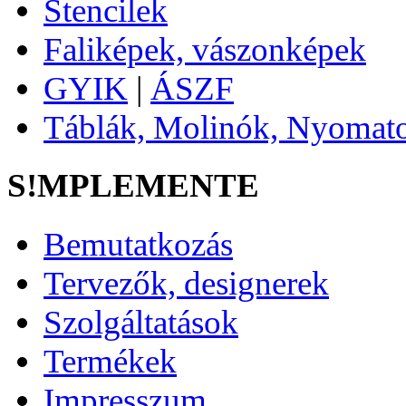
Stencilek
Faliképek, vászonképek
GYIK
|
ÁSZF
Táblák, Molinók, Nyoma
S!MPLEMENTE
Bemutatkozás
Tervezők, designerek
Szolgáltatások
Termékek
Impresszum