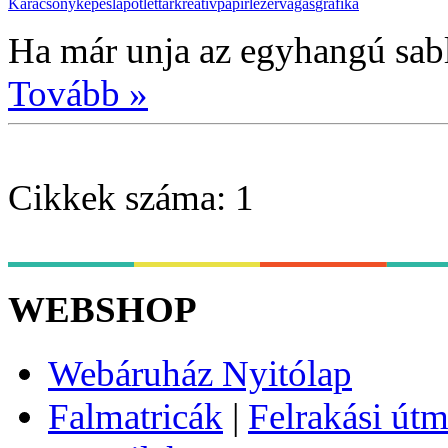
Karácsony
képeslap
ötlettár
kreatív
papír
lézervágás
grafika
Ha már unja az egyhangú sabl
Tovább »
Cikkek száma: 1
WEBSHOP
Webáruház Nyitólap
Falmatricák
|
Felrakási útm