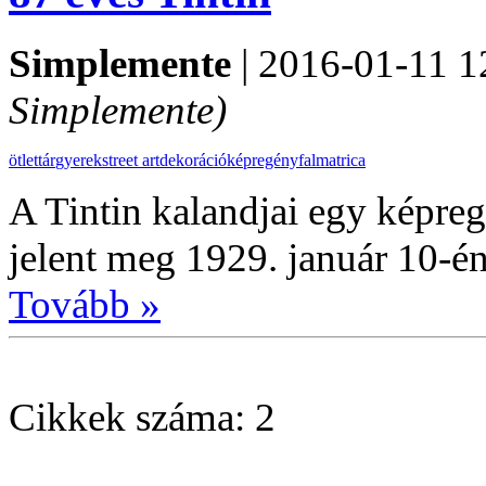
Simplemente
|
2016-01-11 1
Simplemente)
ötlettár
gyerek
street art
dekoráció
képregény
falmatrica
A Tintin kalandjai egy képreg
jelent meg 1929. január 10-én
Tovább »
Cikkek száma: 2