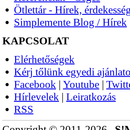
Ötlettár - Hírek, érdekessé
Simplemente Blog / Hírek
KAPCSOLAT
Elérhetőségek
Kérj tőlünk egyedi ajánlato
Facebook
|
Youtube
|
Twitt
Hírlevelek
|
Leiratkozás
RSS
Copyright © 2011-2026.,
S!