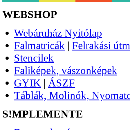
WEBSHOP
Webáruház Nyitólap
Falmatricák
|
Felrakási útm
Stencilek
Faliképek, vászonképek
GYIK
|
ÁSZF
Táblák, Molinók, Nyoma
S!MPLEMENTE