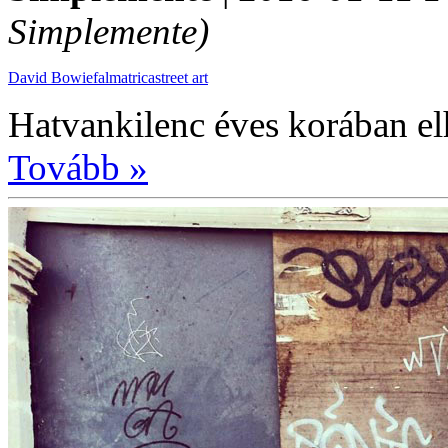
Simplemente)
David Bowie
falmatrica
street art
Hatvankilenc éves korában el
Tovább »