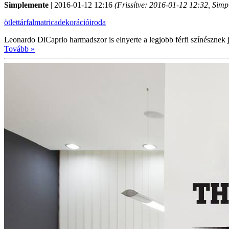
Simplemente
|
2016-01-12 12:16
(Frissítve:
2016-01-12 12:32
, Simp
ötlettár
falmatrica
dekoráció
iroda
Leonardo DiCaprio harmadszor is elnyerte a legjobb férfi színésznek j
Tovább »