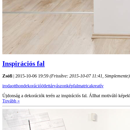
Inspirációs fal
Zsófi
|
2015-10-06 19:59
(Frissítve:
2015-10-07 11:41
, Simplemente)
iroda
otthon
dekoráció
ötlettár
vászonkép
falmatrica
kreatív
Újdonság a dekorációk terén az inspirációs fal. Állhat motiváló képe
Tovább »