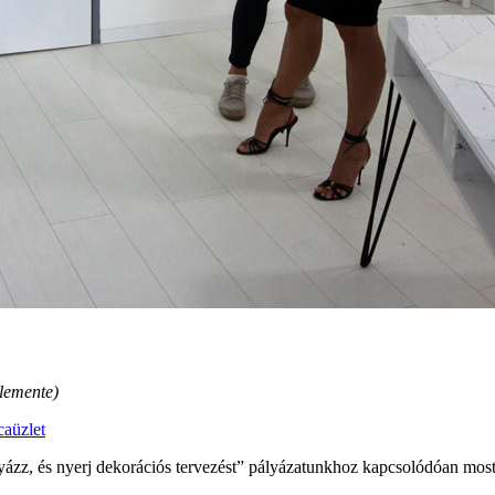
lemente)
ca
üzlet
lyázz, és nyerj dekorációs tervezést” pályázatunkhoz kapcsolódóan most