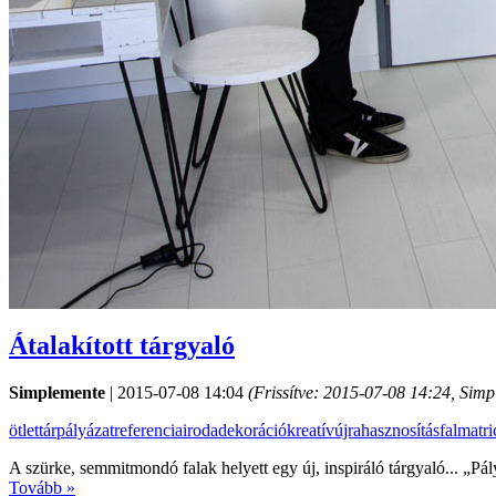
Átalakított tárgyaló
Simplemente
|
2015-07-08 14:04
(Frissítve:
2015-07-08 14:24
, Simp
ötlettár
pályázat
referencia
iroda
dekoráció
kreatív
újrahasznosítás
falmatri
A szürke, semmitmondó falak helyett egy új, inspiráló tárgyaló... „Pá
Tovább »